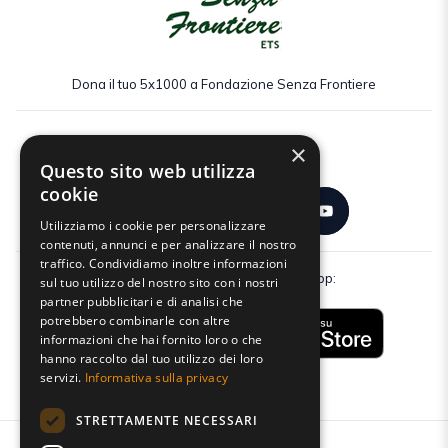
Dona il tuo 5x1000 a Fondazione Senza Frontiere
×
Seguici:
Questo sito web utilizza
cookie
Utilizziamo i cookie per personalizzare
contenuti, annunci e per analizzare il nostro
traffico. Condividiamo inoltre informazioni
Scarica gratuitamente la nostra app:
sul tuo utilizzo del nostro sito con i nostri
partner pubblicitari e di analisi che
potrebbero combinarle con altre
informazioni che hai fornito loro o che
hanno raccolto dal tuo utilizzo dei loro
servizi.
Informativa sulla privacy
STRETTAMENTE NECESSARI