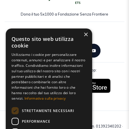
Dona il tuo 5x1000 a Fondazione Senza Frontiere
×
Seguici:
Questo sito web utilizza
cookie
Utilizziamo i cookie per personalizzare
contenuti, annunci e per analizzare il nostro
traffico. Condividiamo inoltre informazioni
Scarica gratuitamente la nostra app:
sul tuo utilizzo del nostro sito con i nostri
partner pubblicitari e di analisi che
potrebbero combinarle con altre
informazioni che hai fornito loro o che
hanno raccolto dal tuo utilizzo dei loro
servizi.
Informativa sulla privacy
STRETTAMENTE NECESSARI
PERFORMANCE
C.F e P.IVA: 01392340202 · Reg.Imp. di Mantova: n. 01392340202 ·