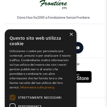
Dona il tuo 5x1000 a Fondazione Senza Frontiere
×
Seguici:
Questo sito web utilizza
cookie
Utilizziamo i cookie per personalizzare
contenuti, annunci e per analizzare il nostro
traffico. Condividiamo inoltre informazioni
Scarica gratuitamente la nostra app:
sul tuo utilizzo del nostro sito con i nostri
partner pubblicitari e di analisi che
potrebbero combinarle con altre
informazioni che hai fornito loro o che
hanno raccolto dal tuo utilizzo dei loro
servizi.
Informativa sulla privacy
STRETTAMENTE NECESSARI
PERFORMANCE