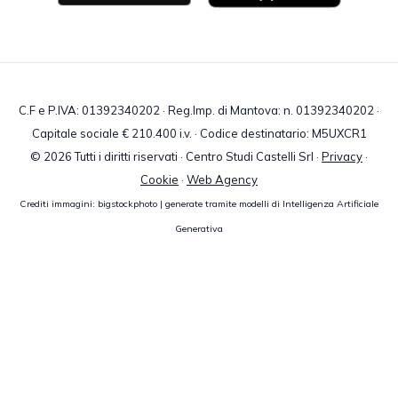
C.F e P.IVA: 01392340202 · Reg.Imp. di Mantova: n. 01392340202 ·
Capitale sociale € 210.400 i.v. · Codice destinatario: M5UXCR1
© 2026 Tutti i diritti riservati · Centro Studi Castelli Srl ·
Privacy
·
Cookie
·
Web Agency
Crediti immagini: bigstockphoto | generate tramite modelli di Intelligenza Artificiale
Generativa