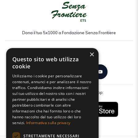
Dona il tuo 5x1000 a Fondazione Senza Frontiere
×
Seguici:
Questo sito web utilizza
cookie
Utilizziamo i cookie per personalizzare
contenuti, annunci e per analizzare il nostro
traffico. Condividiamo inoltre informazioni
Scarica gratuitamente la nostra app:
sul tuo utilizzo del nostro sito con i nostri
partner pubblicitari e di analisi che
potrebbero combinarle con altre
informazioni che hai fornito loro o che
hanno raccolto dal tuo utilizzo dei loro
servizi.
Informativa sulla privacy
STRETTAMENTE NECESSARI