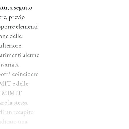
ti, a seguito
re, previo
esporre elementi
one delle
'ulteriore
iarimenti alcune
nvariata
potrà coincidere
IMIT e delle
ota MIMIT
re la stessa
di un recapito
ndicato una