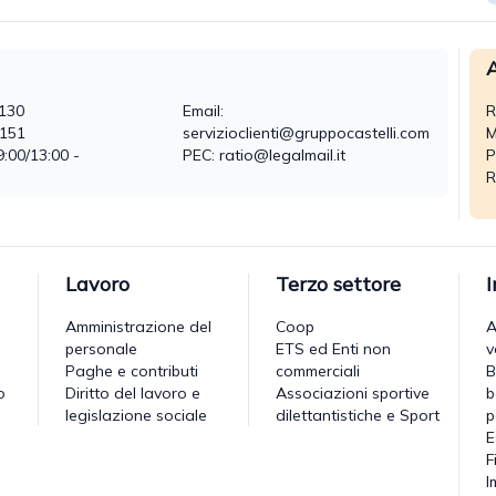
A
130
Email:
R
0151
servizioclienti@gruppocastelli.com
M
9:00/13:00 -
PEC: ratio@legalmail.it
P
R
Lavoro
Terzo settore
Amministrazione del
Coop
A
personale
ETS ed Enti non
v
Paghe e contributi
commerciali
B
o
Diritto del lavoro e
Associazioni sportive
b
legislazione sociale
dilettantistiche e Sport
p
E
F
I