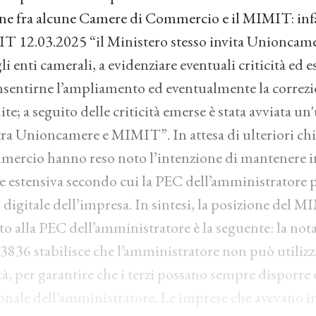
ne fra alcune Camere di Commercio e il MIMIT: infat
T 12.03.2025 “il Ministero stesso invita Unioncame
i enti camerali, a evidenziare eventuali criticità ed 
sentirne l’ampliamento ed eventualmente la correzi
ite; a seguito delle criticità emerse è stata avviata un
tra Unioncamere e MIMIT”. In attesa di ulteriori ch
ercio hanno reso noto l’intenzione di mantenere i
ne estensiva secondo cui la PEC dell’amministratore 
 digitale dell’impresa. In sintesi, la posizione del M
 alla PEC dell’amministratore è la seguente: la n
3836 stabilisce che l’amministratore non può utilizza
à, per garantire che i terzi possano sempre disporre 
sonale dell’amministratore. Le imprese che avevano i