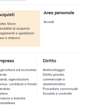
Area personale
cquisti
Accedi
atio Store
odalità di acquisto
agamenti e spedizioni
esi e rimborsi
Impresa
Diritto
gricoltura ed economia
Antiriciclaggio
erde
Diritto privato,
andi, agevolazioni,
commerciale e
onus, contributi a fondo
amministrativo
erduto
Procedure concorsuali
stero
Società e contratti
inanza e banche
mmobiliare