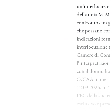
un’interlocuzio
della nota MIMI
confronto con gl
che possano con
indicazioni forn
interlocuzione 
Camere di Comm
l’interpretazio
con il domicilio
CCIAA in merito
12.03.2025, n. 4
PEC della societ
esclusivo e per