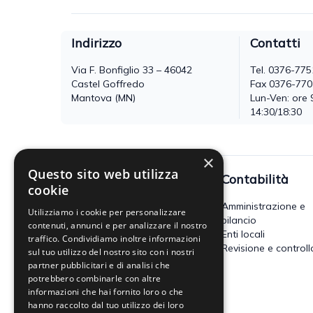
Indirizzo
Contatti
Via F. Bonfiglio 33 – 46042
Tel.
0376-775
Castel Goffredo
Fax 0376-77
Mantova (MN)
Lun-Ven: ore 
14:30/18:30
×
Questo sito web utilizza
Fisco
Contabilità
cookie
Accertamento, riscossione e
Amministrazione e
Utilizziamo i cookie per personalizzare
contenzioso
bilancio
contenuti, annunci e per analizzare il nostro
Imposte dirette
Enti locali
traffico. Condividiamo inoltre informazioni
Altre imposte indirette e altri
Revisione e controll
sul tuo utilizzo del nostro sito con i nostri
tributi
partner pubblicitari e di analisi che
Tributi locali
potrebbero combinarle con altre
IVA
informazioni che hai fornito loro o che
hanno raccolto dal tuo utilizzo dei loro