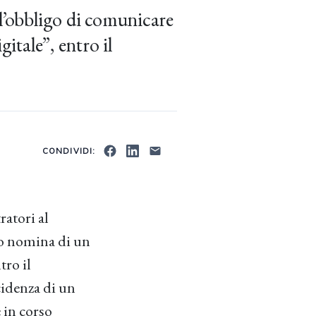
 l’obbligo di comunicare
gitale”, entro il
CONDIVIDI:
atori al
 o nomina di un
tro il
ncidenza di un
 in corso