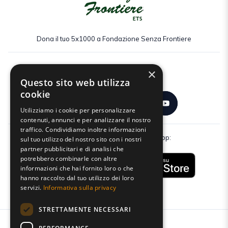
Dona il tuo 5x1000 a Fondazione Senza Frontiere
×
Seguici:
Questo sito web utilizza
cookie
Utilizziamo i cookie per personalizzare
contenuti, annunci e per analizzare il nostro
traffico. Condividiamo inoltre informazioni
Scarica gratuitamente la nostra app:
sul tuo utilizzo del nostro sito con i nostri
partner pubblicitari e di analisi che
potrebbero combinarle con altre
informazioni che hai fornito loro o che
hanno raccolto dal tuo utilizzo dei loro
servizi.
Informativa sulla privacy
STRETTAMENTE NECESSARI