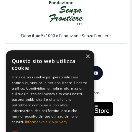
Dona il tuo 5x1000 a Fondazione Senza Frontiere
×
Seguici:
Questo sito web utilizza
cookie
Utilizziamo i cookie per personalizzare
contenuti, annunci e per analizzare il nostro
traffico. Condividiamo inoltre informazioni
Scarica gratuitamente la nostra app:
sul tuo utilizzo del nostro sito con i nostri
partner pubblicitari e di analisi che
potrebbero combinarle con altre
informazioni che hai fornito loro o che
hanno raccolto dal tuo utilizzo dei loro
servizi.
Informativa sulla privacy