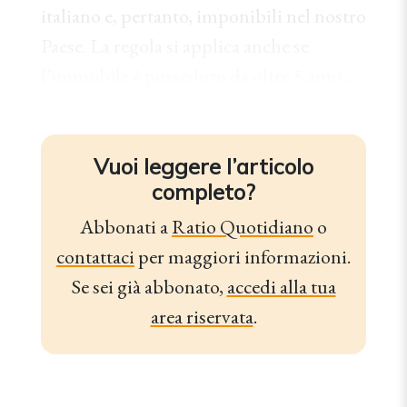
italiano e, pertanto, imponibili nel nostro
Paese. La regola si applica anche se
l’immobile è posseduto da oltre 5 anni,...
Vuoi leggere l’articolo
completo?
Abbonati a
Ratio Quotidiano
o
contattaci
per maggiori informazioni.
Se sei già abbonato,
accedi alla tua
area riservata
.