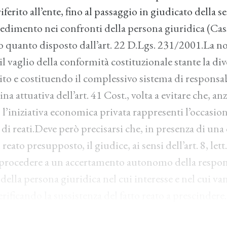
riferito all’ente, fino al passaggio in giudicato della 
cedimento nei confronti della persona giuridica (Cass
 quanto disposto dall’art. 22 D.Lgs. 231/2001.La no
l vaglio della conformità costituzionale stante la div
cito e costituendo il complessivo sistema di responsabi
ina attuativa dell’art. 41 Cost., volta a evitare che, an
le, l’iniziativa economica privata rappresenti l’occasio
i reati.Deve però precisarsi che, in presenza di una 
reato presupposto, il giudice, ai sensi dell’art. 8, lett
procedere a un accertamento autonomo della respon
ella persona giuridica nel cui interesse e nel cui van
ificando la sussistenza del fatto reato a prescindere..