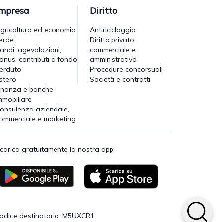
Impresa
Diritto
gricoltura ed economia
Antiriciclaggio
erde
Diritto privato,
andi, agevolazioni,
commerciale e
onus, contributi a fondo
amministrativo
erduto
Procedure concorsuali
stero
Società e contratti
inanza e banche
mmobiliare
onsulenza aziendale,
ommerciale e marketing
carica gratuitamente la nostra app:
· Codice destinatario: M5UXCR1