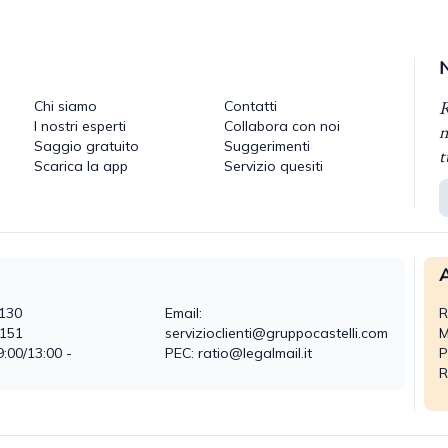
R
Chi siamo
Contatti
I nostri esperti
Collabora con noi
n
Saggio gratuito
Suggerimenti
t
Scarica la app
Servizio quesiti
A
130
Email:
R
0151
servizioclienti@gruppocastelli.com
M
9:00/13:00 -
PEC: ratio@legalmail.it
P
R