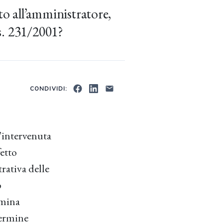
to all’amministratore,
s. 231/2001?
CONDIVIDI:
l’intervenuta
etto
rativa delle
o
rmina
termine