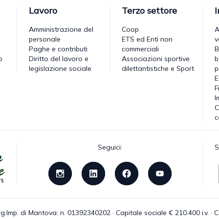
Lavoro
Terzo settore
Amministrazione del
Coop
A
personale
ETS ed Enti non
v
Paghe e contributi
commerciali
B
o
Diritto del lavoro e
Associazioni sportive
b
legislazione sociale
dilettantistiche e Sport
p
E
F
I
C
c
Seguici:
S
g.Imp. di Mantova: n. 01392340202 · Capitale sociale € 210.400 i.v. 