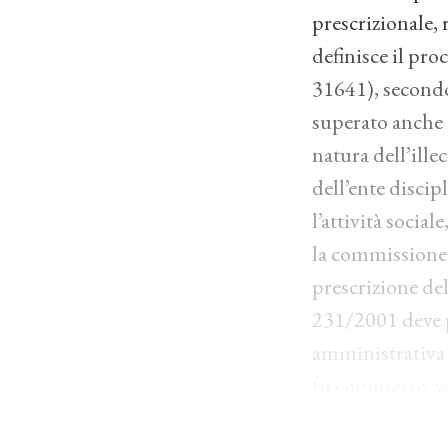
prescrizionale, 
definisce il pro
31641), secondo
superato anche i
natura dell’ille
dell’ente discipl
l’attività socia
la commissione d
prescrizione del 
231/2001 deve 
amministrativa d
fu commesso, ver