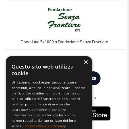
Dona il tuo 5x1000 a Fondazione Senza Frontiere
×
Seguici:
Questo sito web utilizza
cookie
Utilizziamo i cookie per personalizzare
contenuti, annunci e per analizzare il nostro
traffico. Condividiamo inoltre informazioni
Scarica gratuitamente la nostra app:
sul tuo utilizzo del nostro sito con i nostri
partner pubblicitari e di analisi che
potrebbero combinarle con altre
informazioni che hai fornito loro o che
hanno raccolto dal tuo utilizzo dei loro
servizi.
Informativa sulla privacy