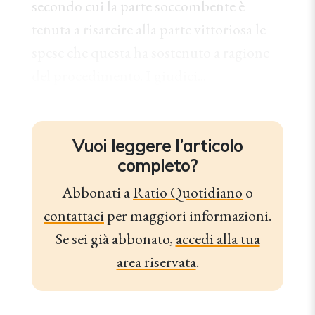
secondo cui la parte soccombente è
tenuta a risarcire alla parte vittoriosa le
spese che questa ha sostenuto a ragione
del procedimento. I giudici...
Vuoi leggere l’articolo
completo?
Abbonati a
Ratio Quotidiano
o
contattaci
per maggiori informazioni.
Se sei già abbonato,
accedi alla tua
area riservata
.