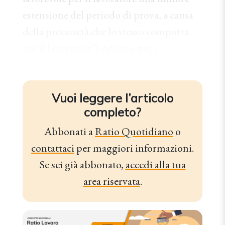
estensione del periodo di prova, a causa
della precarietà che lo stesso comporta
per il lavoratore”).Ancora, per i...
Vuoi leggere l’articolo
completo?
Abbonati a
Ratio Quotidiano
o
contattaci
per maggiori informazioni.
Se sei già abbonato,
accedi alla tua
area riservata
.