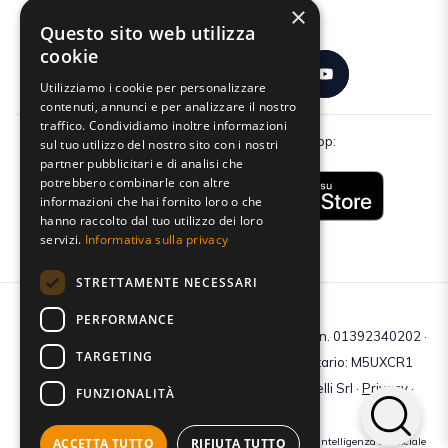
×
Seguici:
Questo sito web utilizza
cookie
Utilizziamo i cookie per personalizzare
contenuti, annunci e per analizzare il nostro
traffico. Condividiamo inoltre informazioni
Scarica gratuitamente la nostra app:
sul tuo utilizzo del nostro sito con i nostri
partner pubblicitari e di analisi che
potrebbero combinarle con altre
informazioni che hai fornito loro o che
hanno raccolto dal tuo utilizzo dei loro
servizi.
Informativa sulla privacy
STRETTAMENTE NECESSARI
PERFORMANCE
C.F e P.IVA: 01392340202 · Reg.Imp. di Mantova: n. 01392340202 ·
TARGETING
Capitale sociale € 210.400 i.v. · Codice destinatario: M5UXCR1
© 2026 Tutti i diritti riservati · Centro Studi Castelli Srl ·
Privacy
·
FUNZIONALITÀ
Cookie
·
Web Agency
ACCETTA TUTTO
RIFIUTA TUTTO
Crediti immagini: bigstockphoto | generate tramite modelli di Intelligenza Artificiale