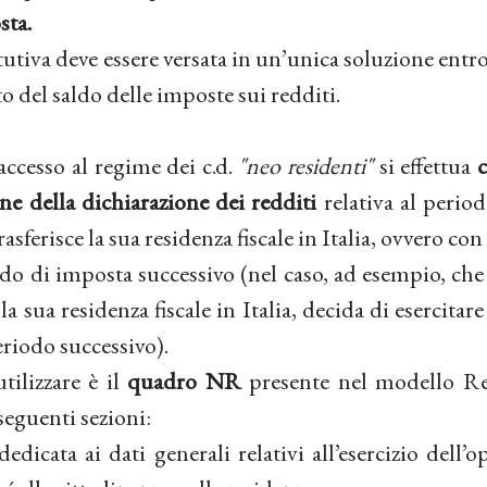
sta.
utiva deve essere versata in un’unica soluzione entro
o del saldo delle imposte sui redditi.
accesso al regime dei c.d.
"neo residenti"
si effettua
one della dichiarazione dei redditi
relativa al perio
rasferisce la sua residenza fiscale in Italia, ovvero co
odo di imposta successivo (nel caso, ad esempio, che
a sua residenza fiscale in Italia, decida di esercitare
eriodo successivo).
tilizzare è il
quadro NR
presente nel modello Re
eguenti sezioni:
edicata ai dati generali relativi all’esercizio dell’o