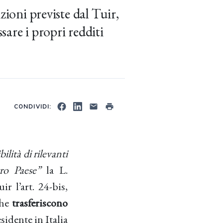
zioni previste dal Tuir,
ssare i propri redditi
CONDIVIDI:
ilità di rilevanti
stro Paese”
la L.
r l’art. 24-bis,
che
trasferiscono
esidente in Italia