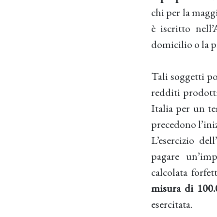
chi per la maggi
è iscritto nell
domicilio o la p
Tali soggetti p
redditi prodotti
Italia per un t
precedono l’iniz
L’esercizio del
pagare un’impo
calcolata forfe
misura di 100.
esercitata.