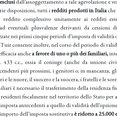
esclusi
dall’assoggettamento a tale agevolazione e ve
rie disposizioni, tutti i
redditi prodotti in Italia
che 
 reddito complessivo unitamente ai redditi est
 ad eventuali plusvalenze derivanti da cessioni di
izzate nei primi cinque periodi d’imposta di validità 
l Tuir consente inoltre, nel corso del periodo di valid
efficacia anche
a favore di uno o più dei familiari,
inte
t. 433 c.c., ossia il coniuge (anche da unione civil
cendenti più prossimi, i genitori o, in mancanza, gl
i e le nuore, il suocero e la suocera, i fratelli e le sore
iari è necessario il trasferimento della residenza fisca
 residenti fiscalmente nel territorio dello Stato pe
imposta antecedenti a quello di validità dell’opzione.
l’importo dell’imposta sostitutiva
è ridotto a 25.000 