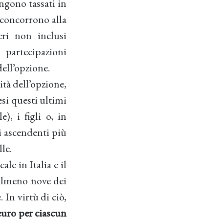
ngono tassati in
concorrono alla
eri non inclusi
 partecipazioni
dell’opzione.
ità dell’opzione,
si questi ultimi
e), i figli o, in
i ascendenti più
lle.
le in Italia e il
r almeno nove dei
 In virtù di ciò,
euro per ciascun