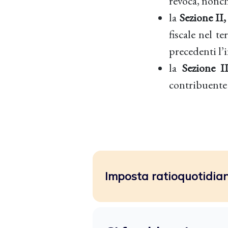
revoca, nonché
la
Sezione II,
fiscale nel t
precedenti l’i
la
Sezione I
contribuente 
Imposta ratioquotidiano