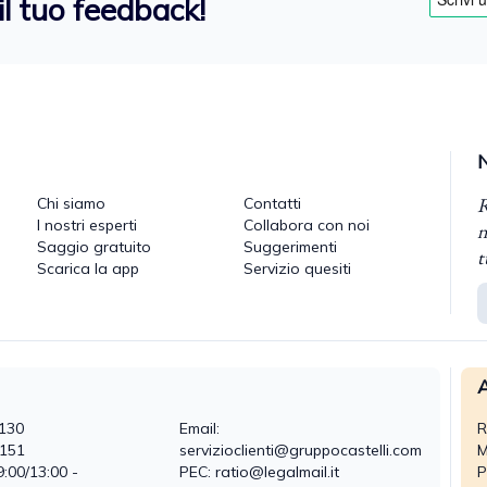
il tuo feedback!
R
Chi siamo
Contatti
I nostri esperti
Collabora con noi
n
Saggio gratuito
Suggerimenti
t
Scarica la app
Servizio quesiti
A
130
Email:
R
0151
servizioclienti@gruppocastelli.com
M
9:00/13:00 -
PEC: ratio@legalmail.it
P