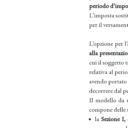
periodo d’impo
L’imposta sostit
per il versament
L’opzione per l’
alla presentazi
cui il soggetto t
relativa al peri
avendo portato l
decorrere dal p
Il modello da u
compone delle s
la
Sezione I,
d