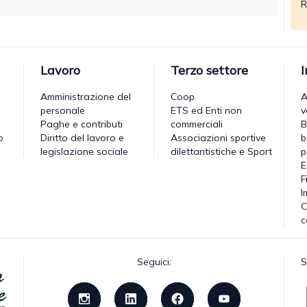
R
Lavoro
Terzo settore
Amministrazione del
Coop
A
personale
ETS ed Enti non
v
Paghe e contributi
commerciali
B
o
Diritto del lavoro e
Associazioni sportive
b
legislazione sociale
dilettantistiche e Sport
p
E
F
I
C
c
Seguici:
S