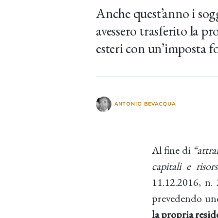
Anche quest’anno i sogge
avessero trasferito la pr
esteri con un’imposta fo
ANTONIO BEVACQUA
Al fine di
“attra
capitali e riso
11.12.2016, n. 
prevedendo u
la propria reside