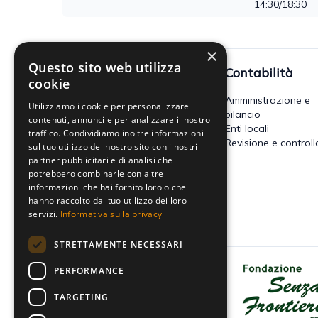
14:30/18:30
×
Questo sito web utilizza
Fisco
Contabilità
cookie
Accertamento, riscossione e
Amministrazione e
Utilizziamo i cookie per personalizzare
contenzioso
bilancio
contenuti, annunci e per analizzare il nostro
Imposte dirette
Enti locali
traffico. Condividiamo inoltre informazioni
Altre imposte indirette e altri
Revisione e controll
sul tuo utilizzo del nostro sito con i nostri
tributi
partner pubblicitari e di analisi che
Tributi locali
potrebbero combinarle con altre
IVA
informazioni che hai fornito loro o che
hanno raccolto dal tuo utilizzo dei loro
servizi.
Informativa sulla privacy
STRETTAMENTE NECESSARI
PERFORMANCE
Dona il tuo 5x1000 a Fondazione
Senza Frontiere - Onlus
TARGETING