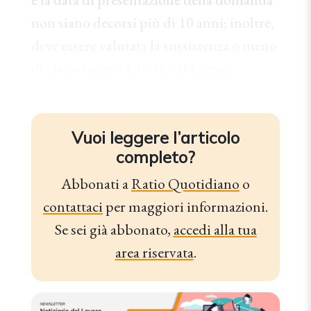
non siano decorsi più di 10 anni; inoltre,
deve essere valutata la sussistenza o meno
di circostanze o fatti che abbiano...
Vuoi leggere l’articolo
completo?
Abbonati a
Ratio Quotidiano
o
contattaci
per maggiori informazioni.
Se sei già abbonato,
accedi alla tua
area riservata
.