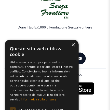
Dona il tuo 5x1000 a Fondazione Senza Frontiere
×
Seguici:
Questo sito web utilizza
cookie
Utilizziamo i cookie per personalizzare
contenuti, annunci e per analizzare il nostro
traffico. Condividiamo inoltre informazioni
Scarica gratuitamente la nostra app:
sul tuo utilizzo del nostro sito con i nostri
partner pubblicitari e di analisi che
potrebbero combinarle con altre
informazioni che hai fornito loro o che
hanno raccolto dal tuo utilizzo dei loro
servizi.
Informativa sulla privacy
STRETTAMENTE NECESSARI