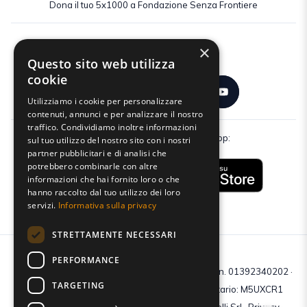
Dona il tuo 5x1000 a Fondazione Senza Frontiere
×
Seguici:
Questo sito web utilizza
cookie
Utilizziamo i cookie per personalizzare
contenuti, annunci e per analizzare il nostro
traffico. Condividiamo inoltre informazioni
Scarica gratuitamente la nostra app:
sul tuo utilizzo del nostro sito con i nostri
partner pubblicitari e di analisi che
potrebbero combinarle con altre
informazioni che hai fornito loro o che
hanno raccolto dal tuo utilizzo dei loro
servizi.
Informativa sulla privacy
STRETTAMENTE NECESSARI
PERFORMANCE
C.F e P.IVA: 01392340202 · Reg.Imp. di Mantova: n. 01392340202 ·
TARGETING
Capitale sociale € 210.400 i.v. · Codice destinatario: M5UXCR1