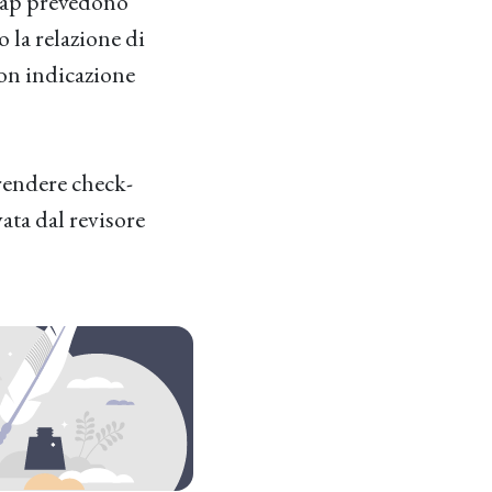
Irap prevedono
o la relazione di
con indicazione
endere check-
vata dal revisore