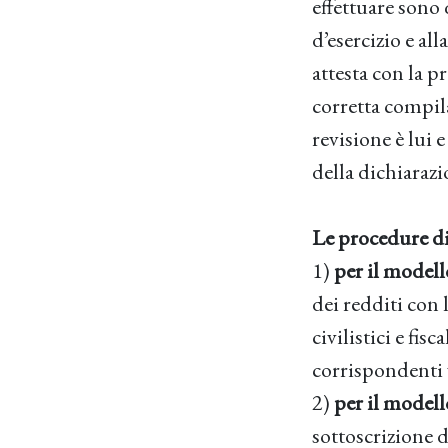
effettuare sono q
d’esercizio e al
attesta con la p
corretta compila
revisione è lui 
della dichiarazi
Le procedure di 
1)
per il model
dei redditi con 
civilistici e fis
corrispondenti v
2)
per il modell
sottoscrizione d