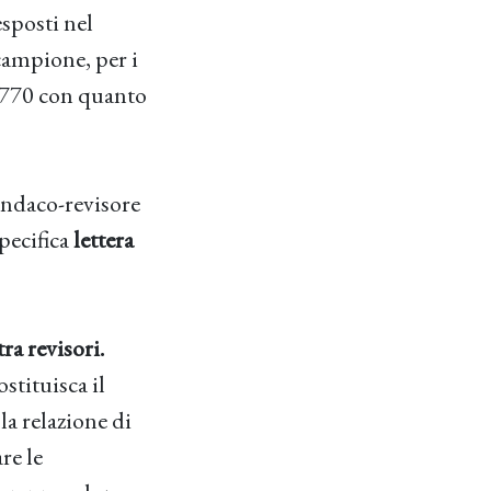
esposti nel
campione, per i
lo 770 con quanto
sindaco-revisore
specifica
lettera
a revisori.
stituisca il
la relazione di
re le