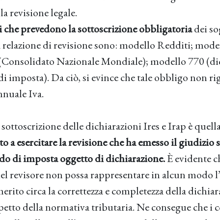
la revisione legale.
i che prevedono la sottoscrizione obbligatoria
dei so
a relazione di revisione sono: modello Redditi; model
onsolidato Nazionale Mondiale); modello 770 (di
i imposta). Da ciò, si evince che tale obbligo non ri
nnuale Iva.
 sottoscrizione delle dichiarazioni Ires e Irap è quell
to a esercitare la revisione che ha emesso il giudizio 
odo di imposta oggetto di dichiarazione.
È evidente c
del revisore non possa rappresentare in alcun modo l
erito circa la correttezza e completezza della dichiar
spetto della normativa tributaria. Ne consegue che i c