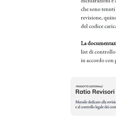
dichiarazioni e 
che sono tenuti 
revisione, quin
del codice carica
La documentazio
list di controll
in accordo con g