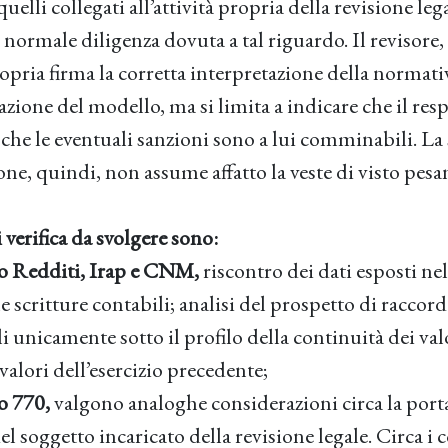
uelli collegati all’attività propria della revisione leg
la normale diligenza dovuta a tal riguardo. Il revisor
ropria firma la corretta interpretazione della normativ
zione del modello, ma si limita a indicare che il res
e che le eventuali sanzioni sono a lui comminabili. La
one, quindi, non assume affatto la veste di visto pesa
verifica da svolgere sono:
lo Redditi, Irap e CNM,
riscontro dei dati esposti ne
le scritture contabili; analisi del prospetto di raccord
cali unicamente sotto il profilo della continuità dei val
alori dell’esercizio precedente;
o 770,
valgono analoghe considerazioni circa la porta
el soggetto incaricato della revisione legale. Circa i 