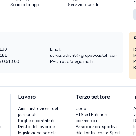
t
Scarica la app
Servizio quesiti
A
130
Email:
R
0151
servizioclienti@gruppocastelli.com
M
9:00/13:00 -
PEC: ratio@legalmail.it
P
R
Lavoro
Terzo settore
Amministrazione del
Coop
A
personale
ETS ed Enti non
v
Paghe e contributi
commerciali
B
o
Diritto del lavoro e
Associazioni sportive
b
legislazione sociale
dilettantistiche e Sport
p