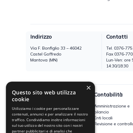
Indirizzo
Contatti
Via F. Bonfiglio 33 – 46042
Tel.
0376-775
Castel Goffredo
Fax 0376-77
Mantova (MN)
Lun-Ven: ore 
14:30/18:30
×
Questo sito web utilizza
Fisco
Contabilità
cookie
Accertamento, riscossione e
Amministrazione e
Utilizziamo i cookie per personalizzare
contenzioso
bilancio
contenuti, annunci e per analizzare il nostro
Imposte dirette
Enti locali
traffico. Condividiamo inoltre informazioni
Altre imposte indirette e altri
Revisione e controll
sul tuo utilizzo del nostro sito con i nostri
tributi
partner pubblicitari e di analisi che