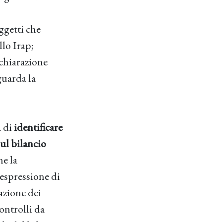
ggetti che
lo Irap;
chiarazione
guarda la
a di
identificare
sul bilancio
he la
’espressione di
azione dei
ontrolli da