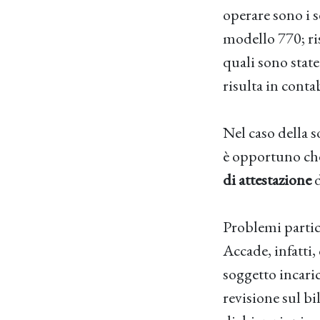
operare sono i s
modello 770; ris
quali sono state
risulta in contab
Nel caso della s
è opportuno che 
di attestazione
d
Problemi partic
Accade, infatti,
soggetto incaric
revisione sul bil