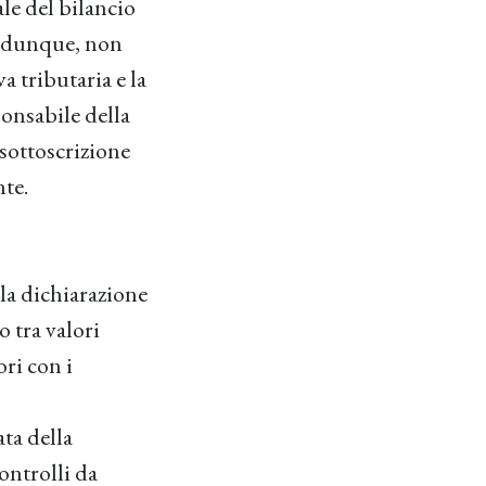
ale del bilancio
e, dunque, non
a tributaria e la
ponsabile della
 sottoscrizione
nte.
lla dichiarazione
o tra valori
ori con i
ta della
controlli da