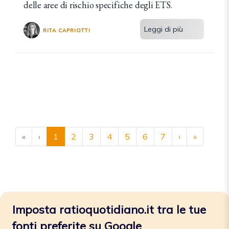
delle aree di rischio specifiche degli ETS.
Leggi di più
RITA CAPRIOTTI
«
‹
1
2
3
4
5
6
7
›
»
Imposta ratioquotidiano.it tra le tue
fonti preferite su Google