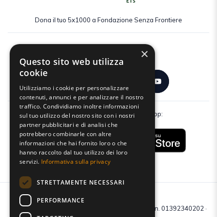
Dona il tuo 5x1000 a Fondazione Senza Frontiere
×
Seguici:
Questo sito web utilizza
cookie
Utilizziamo i cookie per personalizzare
contenuti, annunci e per analizzare il nostro
traffico. Condividiamo inoltre informazioni
Scarica gratuitamente la nostra app:
sul tuo utilizzo del nostro sito con i nostri
partner pubblicitari e di analisi che
potrebbero combinarle con altre
informazioni che hai fornito loro o che
hanno raccolto dal tuo utilizzo dei loro
servizi.
Informativa sulla privacy
STRETTAMENTE NECESSARI
PERFORMANCE
C.F e P.IVA: 01392340202 · Reg.Imp. di Mantova: n. 01392340202 ·