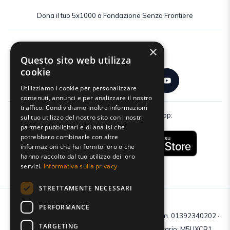
Dona il tuo 5x1000 a Fondazione Senza Frontiere
×
Seguici:
Questo sito web utilizza
cookie
Utilizziamo i cookie per personalizzare
contenuti, annunci e per analizzare il nostro
traffico. Condividiamo inoltre informazioni
Scarica gratuitamente la nostra app:
sul tuo utilizzo del nostro sito con i nostri
partner pubblicitari e di analisi che
potrebbero combinarle con altre
informazioni che hai fornito loro o che
hanno raccolto dal tuo utilizzo dei loro
servizi.
Informativa sulla privacy
STRETTAMENTE NECESSARI
PERFORMANCE
C.F e P.IVA: 01392340202 · Reg.Imp. di Mantova: n. 01392340202 ·
TARGETING
Capitale sociale € 210.400 i.v. · Codice destinatario: M5UXCR1