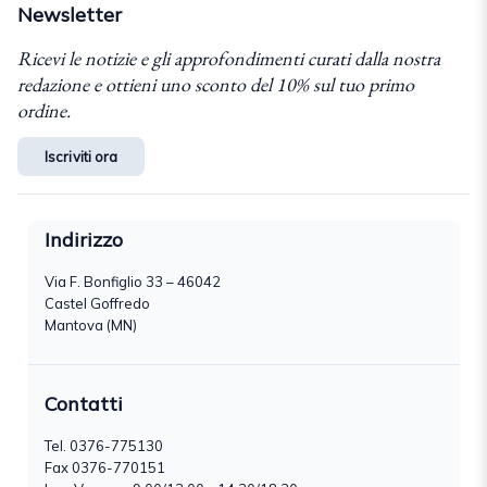
Newsletter
Ricevi le notizie e gli approfondimenti curati dalla nostra
redazione e ottieni uno sconto del 10% sul tuo primo
ordine.
Iscriviti ora
Indirizzo
Via F. Bonfiglio 33 – 46042
Castel Goffredo
Mantova (MN)
Contatti
Tel.
0376-775130
Fax 0376-770151