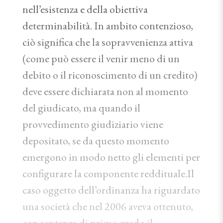
nell’esistenza e della obiettiva
determinabilità. In ambito contenzioso,
ciò significa che la sopravvenienza attiva
(come può essere il venir meno di un
debito o il riconoscimento di un credito)
deve essere dichiarata non al momento
del giudicato, ma quando il
provvedimento giudiziario viene
depositato, se da questo momento
emergono in modo netto gli elementi per
configurare la componente reddituale.Il
caso oggetto dell’ordinanza ha riguardato
una società che nel 2006 aveva ottenuto,
con sentenza di primo grado il