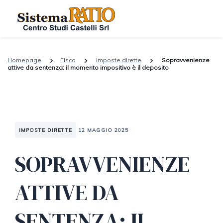
Homepage
Fisco
Imposte dirette
Sopravvenienze
attive da sentenza: il momento impositivo è il deposito
IMPOSTE DIRETTE
12 MAGGIO 2025
SOPRAVVENIENZE
ATTIVE DA
SENTENZA: IL