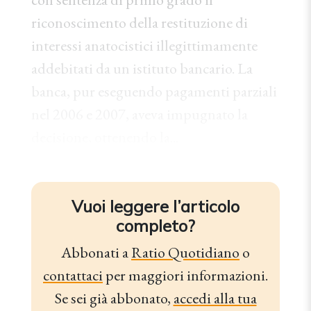
riconoscimento della restituzione di
interessi anatocistici illegittimamente
addebitati da un istituto bancario. La
banca, pur eseguendo pagamenti parziali
nel 2006 e 2007, aveva impugnato la
decisione, ottenendo la...
Vuoi leggere l’articolo
completo?
Abbonati a
Ratio Quotidiano
o
contattaci
per maggiori informazioni.
Se sei già abbonato,
accedi alla tua