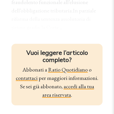
fraudolento funzionale all’elusione
dell’obbligazione tributaria.In parziale
riforma della sentenza assolutoria di
primo grado, la Corte...
Vuoi leggere l’articolo
completo?
Abbonati a
Ratio Quotidiano
o
contattaci
per maggiori informazioni.
Se sei già abbonato,
accedi alla tua
area riservata
.