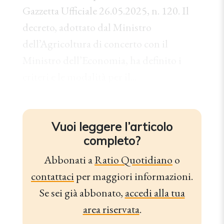
Gazzetta Ufficiale 26.05.2025, n. 120. Il
decreto, adottato dal Ministro
dell’Agricoltura di concerto con il
Ministro dell’Economia, ha definito i
criteri e le modalità per il...
Vuoi leggere l’articolo
completo?
Abbonati a
Ratio Quotidiano
o
contattaci
per maggiori informazioni.
Se sei già abbonato,
accedi alla tua
area riservata
.