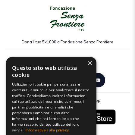
Dona il tuo 5x1000 a Fondazione Senza Frontiere
×
Seguici:
Questo sito web utilizza
cookie
Utilizziamo i cookie per personalizzare
contenuti, annunci e per analizzare il nostro
traffico. Condividiamo inoltre informazioni
Scarica gratuitamente la nostra app:
sul tuo utilizzo del nostro sito con i nostri
partner pubblicitari e di analisi che
potrebbero combinarle con altre
informazioni che hai fornito loro o che
hanno raccolto dal tuo utilizzo dei loro
servizi.
Informativa sulla privacy