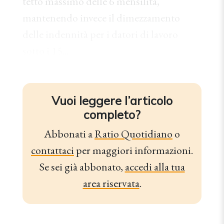
tetto massimo delle 6 mensilità,
mantenendo invece il dimezzamento
delle indennità per i datori di lavoro
sotto i 15...
Vuoi leggere l’articolo
completo?
Abbonati a
Ratio Quotidiano
o
contattaci
per maggiori informazioni.
Se sei già abbonato,
accedi alla tua
area riservata
.