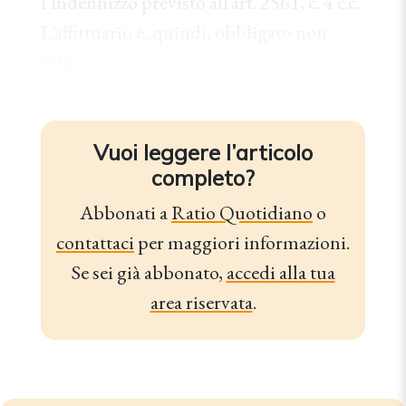
l’indennizzo previsto all’art. 2561, c. 4 c.c.
L’affittuario è, quindi, obbligato non
solo...
Vuoi leggere l’articolo
completo?
Abbonati a
Ratio Quotidiano
o
contattaci
per maggiori informazioni.
Se sei già abbonato,
accedi alla tua
area riservata
.