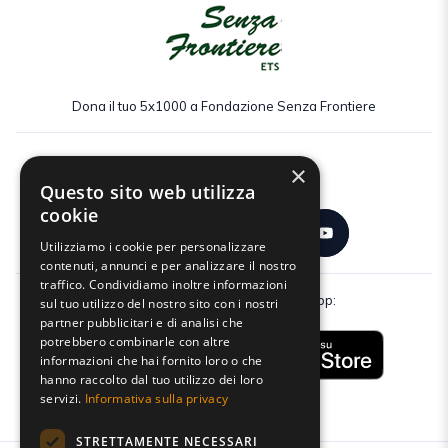
Dona il tuo 5x1000 a Fondazione Senza Frontiere
×
Seguici:
Questo sito web utilizza
cookie
Utilizziamo i cookie per personalizzare
contenuti, annunci e per analizzare il nostro
traffico. Condividiamo inoltre informazioni
Scarica gratuitamente la nostra app:
sul tuo utilizzo del nostro sito con i nostri
partner pubblicitari e di analisi che
potrebbero combinarle con altre
informazioni che hai fornito loro o che
hanno raccolto dal tuo utilizzo dei loro
servizi.
Informativa sulla privacy
STRETTAMENTE NECESSARI