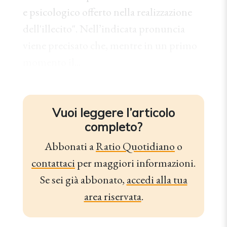
e psicologico offerto nella realizzazione
dell'illecito". Nell’indicata pronuncia
viene precisato che, mentre in un primo
momento il...
Vuoi leggere l’articolo
completo?
Abbonati a
Ratio Quotidiano
o
contattaci
per maggiori informazioni.
Se sei già abbonato,
accedi alla tua
area riservata
.