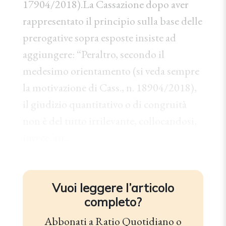
17904/2018).La Cassazione dopo aver
rappresentato il principio sulla base delle
prerogative sopra esposte insiste ad
aggiungere: “Peraltro, secondo il
medesimo orientamento (si veda sempre
la motivazione di Cass., n. 18904/2018),
il giudizio quantitativo o di congruità
non è del tutto irrilevante, collocandosi,
invece, su...
Vuoi leggere l’articolo
completo?
Abbonati a
Ratio Quotidiano
o