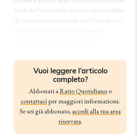
secondo l’uso locale, presenta potenzialità
di autonomia funzionale e reddituale, ma
anche l’attribuzione di una rendita
catastale. Dinamica strutturale...
Vuoi leggere l’articolo
completo?
Abbonati a
Ratio Quotidiano
o
contattaci
per maggiori informazioni.
Se sei già abbonato,
accedi alla tua area
riservata
.