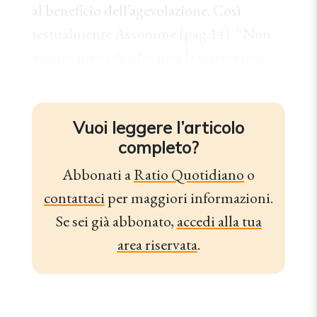
al beneficio dell’agevolazione. Così
testualmente Assonime (pag.14): “Non
appare privo di rilevanza la circostanza...
Vuoi leggere l’articolo
completo?
Abbonati a
Ratio Quotidiano
o
contattaci
per maggiori informazioni.
Se sei già abbonato,
accedi alla tua
area riservata
.