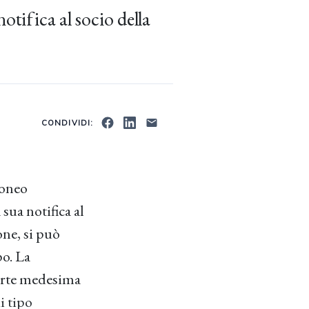
otifica al socio della
CONDIVIDI:
roneo
 sua notifica al
one, si può
po. La
orte medesima
i tipo