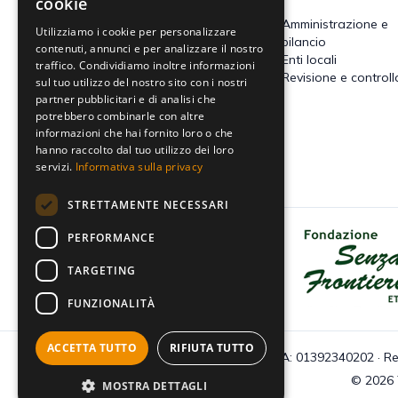
cookie
Accertamento, riscossione e
Amministrazione e
Utilizziamo i cookie per personalizzare
contenzioso
bilancio
contenuti, annunci e per analizzare il nostro
Imposte dirette
Enti locali
traffico. Condividiamo inoltre informazioni
Altre imposte indirette e altri
Revisione e controll
sul tuo utilizzo del nostro sito con i nostri
tributi
partner pubblicitari e di analisi che
Tributi locali
potrebbero combinarle con altre
IVA
informazioni che hai fornito loro o che
hanno raccolto dal tuo utilizzo dei loro
servizi.
Informativa sulla privacy
STRETTAMENTE NECESSARI
PERFORMANCE
Dona il tuo 5x1000 a Fondazione
Senza Frontiere - Onlus
TARGETING
FUNZIONALITÀ
ACCETTA TUTTO
RIFIUTA TUTTO
C.F e P.IVA: 01392340202 · Re
© 2026 Tu
MOSTRA DETTAGLI