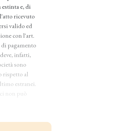
 estinta e, di
l'atto ricevuto
rsi valido ed
nione con l'art.
la di pagamento
deve, infatti,
ocietà sono
 rispetto al
ltimo estranei.
oci non può