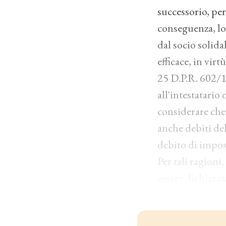
successorio, per 
conseguenza, lo 
dal socio solida
efficace, in virt
25 D.P.R. 602/19
all'intestatario 
considerare che,
anche debiti del
debito di impos
Per tali ragioni
essere dichiarata