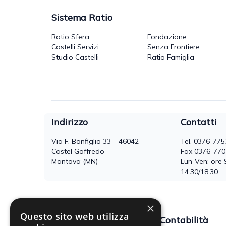
Sistema Ratio
Ratio Sfera
Fondazione
Castelli Servizi
Senza Frontiere
Studio Castelli
Ratio Famiglia
Indirizzo
Contatti
Via F. Bonfiglio 33 – 46042
Tel.
0376-775
Castel Goffredo
Fax 0376-77
Mantova (MN)
Lun-Ven: ore 
14:30/18:30
×
Questo sito web utilizza
Fisco
Contabilità