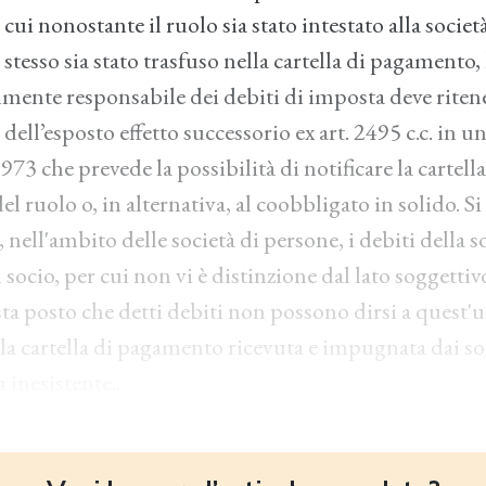
cui nonostante il ruolo sia stato intestato alla società
stesso sia stato trasfuso nella cartella di pagamento, 
lmente responsabile dei debiti di imposta deve ritene
ù dell’esposto effetto successorio ex art. 2495 c.c. in u
73 che prevede la possibilità di notificare la cartel
del ruolo o, in alternativa, al coobbligato in solido. Si 
 nell'ambito delle società di persone, i debiti della s
 socio, per cui non vi è distinzione dal lato soggettivo
ta posto che detti debiti non possono dirsi a quest'u
, la cartella di pagamento ricevuta e impugnata dai s
 inesistente...