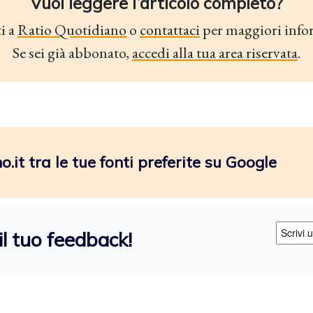
Vuoi leggere l’articolo completo?
i a
Ratio Quotidiano
o
contattaci
per maggiori info
Se sei già abbonato,
accedi alla tua area riservata
.
.it tra le tue fonti preferite su Google
il tuo feedback!