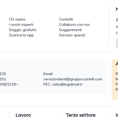
R
Chi siamo
Contatti
I nostri esperti
Collabora con noi
n
Saggio gratuito
Suggerimenti
t
Scarica la app
Servizio quesiti
A
130
Email:
R
0151
servizioclienti@gruppocastelli.com
M
9:00/13:00 -
PEC: ratio@legalmail.it
P
R
Lavoro
Terzo settore