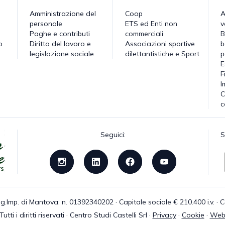
Amministrazione del
Coop
A
personale
ETS ed Enti non
v
Paghe e contributi
commerciali
B
o
Diritto del lavoro e
Associazioni sportive
b
legislazione sociale
dilettantistiche e Sport
p
E
F
I
C
c
Seguici:
S
g.Imp. di Mantova: n. 01392340202 · Capitale sociale € 210.400 i.v. 
tti i diritti riservati · Centro Studi Castelli Srl ·
Privacy
·
Cookie
·
Web