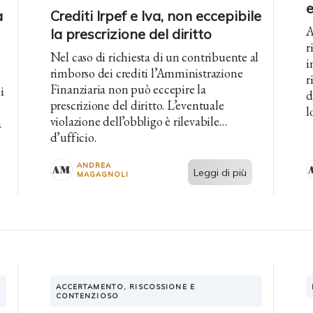
e
a
Crediti Irpef e Iva, non eccepibile
A
la prescrizione del diritto
r
Nel caso di richiesta di un contribuente al
i
rimborso dei crediti l’Amministrazione
r
Finanziaria non può eccepire la
i
d
prescrizione del diritto. L’eventuale
l
violazione dell’obbligo è rilevabile
a
d’ufficio.
ANDREA
Leggi di più
MAGAGNOLI
ACCERTAMENTO, RISCOSSIONE E
CONTENZIOSO