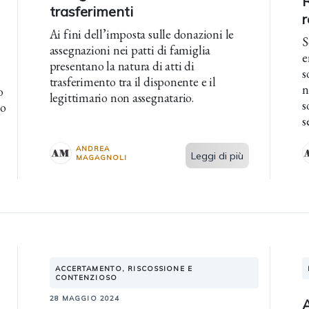
R
trasferimenti
r
Ai fini dell’imposta sulle donazioni le
S
assegnazioni nei patti di famiglia
e
presentano la natura di atti di
s
trasferimento tra il disponente e il
n
o
legittimario non assegnatario.
s
to
s
l
ANDREA
Leggi di più
MAGAGNOLI
ACCERTAMENTO, RISCOSSIONE E
CONTENZIOSO
28 MAGGIO 2024