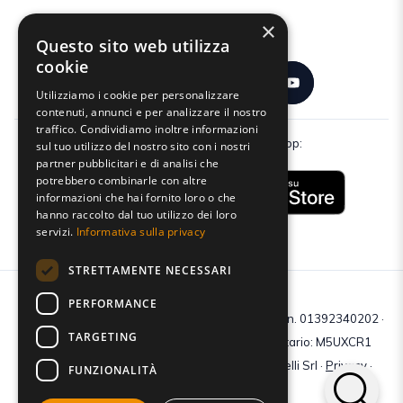
×
Seguici:
Questo sito web utilizza
cookie
Utilizziamo i cookie per personalizzare
contenuti, annunci e per analizzare il nostro
traffico. Condividiamo inoltre informazioni
Scarica gratuitamente la nostra app:
sul tuo utilizzo del nostro sito con i nostri
partner pubblicitari e di analisi che
potrebbero combinarle con altre
informazioni che hai fornito loro o che
hanno raccolto dal tuo utilizzo dei loro
servizi.
Informativa sulla privacy
STRETTAMENTE NECESSARI
PERFORMANCE
C.F e P.IVA: 01392340202 · Reg.Imp. di Mantova: n. 01392340202 ·
TARGETING
Capitale sociale € 210.400 i.v. · Codice destinatario: M5UXCR1
© 2026 Tutti i diritti riservati · Centro Studi Castelli Srl ·
Privacy
·
FUNZIONALITÀ
Cookie
·
Web Agency