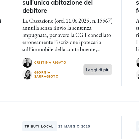
sull’unica abitazione del
debitore
i
La Cassazione (ord. 11.06.2025, n. 15567)
A
annulla senza rinvio la sentenza
s
impugnata, per avere la CGT cancellato
r
erroneamente l’iscrizione ipotecaria
L
sull’immobile della contribuente,
l
trattandosi di prima casa, non di lusso,
s
nella quale risiedeva.
CRISTINA RIGATO
Leggi di più
GIORGIA
SARRAGIOTO
TRIBUTI LOCALI
29 MAGGIO 2025