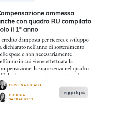
Compensazione ammessa
anche con quadro RU compilato
olo il 1° anno
l credito d'imposta per ricerca e sviluppo
a dichiarato nell'anno di sostenimento
elle spese e non necessariamente
ell’anno in cui viene effettuata la
ompensazione: la sua assenza nel quadro
U degli anni successivi non ne implica
'inesistenza (Cass., ord. 29.03.2025, n.
CRISTINA RIGATO
287).
Leggi di più
GIORGIA
SARRAGIOTO