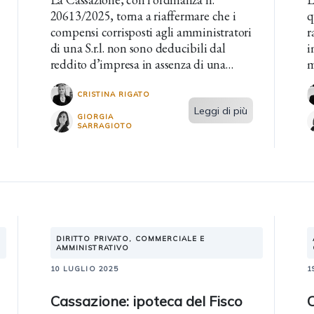
20613/2025, torna a riaffermare che i
q
compensi corrisposti agli amministratori
r
di una S.r.l. non sono deducibili dal
i
reddito d’impresa in assenza di una
m
formale delibera assembleare che li abbia
p
previamente determinati.
p
CRISTINA RIGATO
Leggi di più
r
GIORGIA
SARRAGIOTO
DIRITTO PRIVATO, COMMERCIALE E
AMMINISTRATIVO
10 LUGLIO 2025
1
Cassazione: ipoteca del Fisco
C