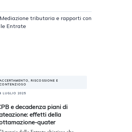
 Mediazione tributaria e rapporti con
lle Entrate
ACCERTAMENTO, RISCOSSIONE E
CONTENZIOSO
4 LUGLIO 2025
CPB e decadenza piani di
ateazione: effetti della
rottamazione-quater
’Agenzia delle Entrate chiarisce che,