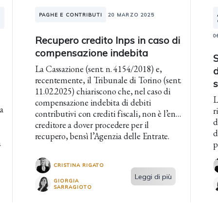
PAGHE E CONTRIBUTI
20 MARZO 2025
0
Recupero credito Inps in caso di
compensazione indebita
S
La Cassazione (sent. n. 4154/2018) e,
d
recentemente, il Tribunale di Torino (sent.
11.02.2025) chiariscono che, nel caso di
L
compensazione indebita di debiti
a
r
contributivi con crediti fiscali, non è l’ente
d
creditore a dover procedere per il
d
recupero, bensì l’Agenzia delle Entrate.
à
p
i
CRISTINA RIGATO
Leggi di più
GIORGIA
SARRAGIOTO