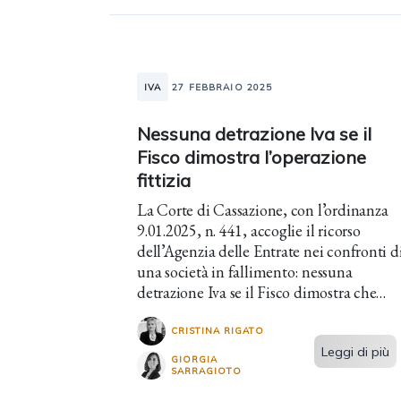
IVA
27 FEBBRAIO 2025
Nessuna detrazione Iva se il
Fisco dimostra l’operazione
fittizia
La Corte di Cassazione, con l’ordinanza
9.01.2025, n. 441, accoglie il ricorso
dell’Agenzia delle Entrate nei confronti d
una società in fallimento: nessuna
detrazione Iva se il Fisco dimostra che
l’operazione è fittizia o trae origine da
un’evasione d'imposta.
CRISTINA RIGATO
Leggi di più
GIORGIA
SARRAGIOTO