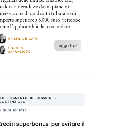
ualora si decadesse da un piano di
ateizzazione di un debito tributario di
mporto superiore a 5.000 euro, verrebbe
eno l’applicabilità del concordato
reventivo biennale, a prescindere dalla
ossibilità di beneficiare di ulteriori
CRISTINA RIGATO
ateazioni.
Leggi di più
GIORGIA
SARRAGIOTO
ACCERTAMENTO, RISCOSSIONE E
CONTENZIOSO
9 GIUGNO 2025
rediti superbonus: per evitare il