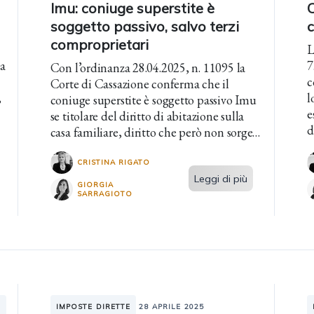
Imu: coniuge superstite è
soggetto passivo, salvo terzi
comproprietari
L
ia
7
Con l’ordinanza 28.04.2025, n. 11095 la
c
Corte di Cassazione conferma che il
,
l
coniuge superstite è soggetto passivo Imu
e
se titolare del diritto di abitazione sulla
d
casa familiare, diritto che però non sorge
se l’immobile è in comproprietà con un
terzo.
CRISTINA RIGATO
Leggi di più
GIORGIA
SARRAGIOTO
IMPOSTE DIRETTE
28 APRILE 2025