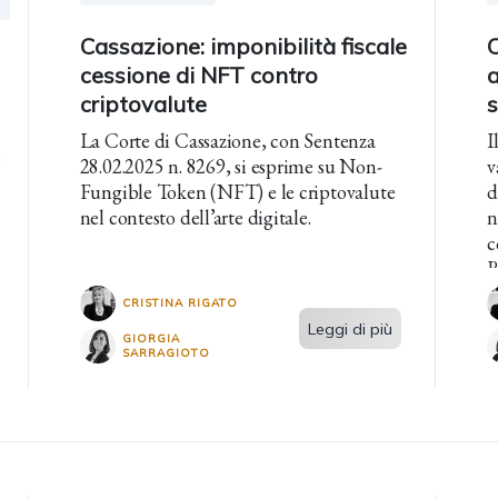
Cassazione: imponibilità fiscale
cessione di NFT contro
criptovalute
s
La Corte di Cassazione, con Sentenza
I
.
28.02.2025 n. 8269, si esprime su Non-
v
Fungible Token (NFT) e le criptovalute
d
nel contesto dell’arte digitale.
n
c
R
l
CRISTINA RIGATO
8
Leggi di più
GIORGIA
SARRAGIOTO