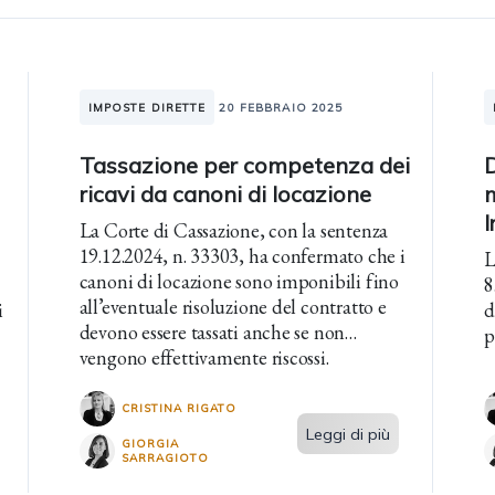
IMPOSTE DIRETTE
20 FEBBRAIO 2025
Tassazione per competenza dei
D
ricavi da canoni di locazione
m
I
La Corte di Cassazione, con la sentenza
19.12.2024, n. 33303, ha confermato che i
L
canoni di locazione sono imponibili fino
8
all’eventuale risoluzione del contratto e
i
d
devono essere tassati anche se non
p
vengono effettivamente riscossi.
CRISTINA RIGATO
Leggi di più
GIORGIA
SARRAGIOTO