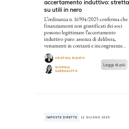
accertamento induttivo: stretta
su utili in nero
L’ordinanza n. 16904/2025 conferma che 
finanziamenti non giustificati dei soci
possono legittimare l’accertamento
induttivo puro: assenza di delibera,
versamenti in contanti e incongruenze
reddituali sono elementi sintomatici di
ricavi occulti. La prova contraria grava
CRISTINA RIGATO
sulla società.
Leggi di più
GIORGIA
SARRAGIOTO
IMPOSTE DIRETTE
12 GIUGNO 2025