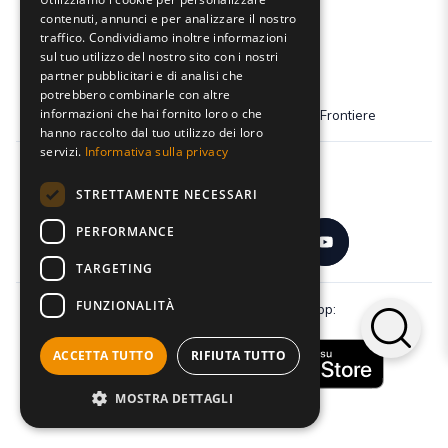
contenuti, annunci e per analizzare il nostro
traffico. Condividiamo inoltre informazioni
sul tuo utilizzo del nostro sito con i nostri
partner pubblicitari e di analisi che
potrebbero combinarle con altre
informazioni che hai fornito loro o che
Dona il tuo 5x1000 a Fondazione Senza Frontiere
hanno raccolto dal tuo utilizzo dei loro
servizi.
Informativa sulla privacy
Seguici:
STRETTAMENTE NECESSARI
PERFORMANCE
TARGETING
FUNZIONALITÀ
Scarica gratuitamente la nostra app:
ACCETTA TUTTO
RIFIUTA TUTTO
MOSTRA DETTAGLI