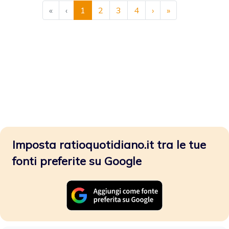
«
‹
1
2
3
4
›
»
Imposta ratioquotidiano.it tra le tue
fonti preferite su Google