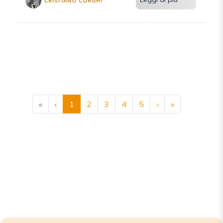
CRISTIANO CORGHI
«
‹
1
2
3
4
5
›
»