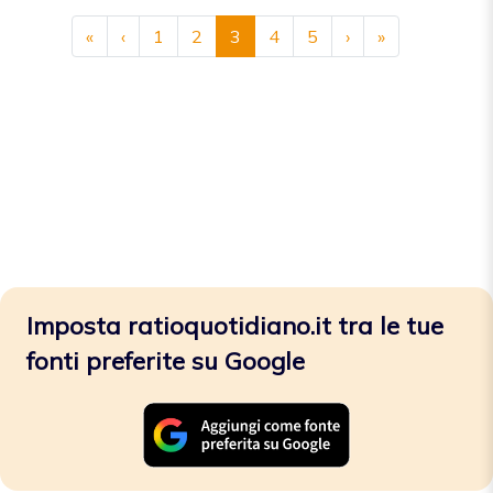
«
‹
1
2
3
4
5
›
»
Imposta ratioquotidiano.it tra le tue
fonti preferite su Google