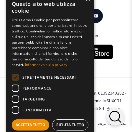
Seguici:
Questo sito web utilizza
cookie
Utilizziamo i cookie per personalizzare
contenuti, annunci e per analizzare il nostro
traffico. Condividiamo inoltre informazioni
Scarica gratuitamente la nostra app:
sul tuo utilizzo del nostro sito con i nostri
partner pubblicitari e di analisi che
potrebbero combinarle con altre
informazioni che hai fornito loro o che
hanno raccolto dal tuo utilizzo dei loro
servizi.
Informativa sulla privacy
STRETTAMENTE NECESSARI
PERFORMANCE
C.F e P.IVA: 01392340202 · Reg.Imp. di Mantova: n. 01392340202 ·
TARGETING
Capitale sociale € 210.400 i.v. · Codice destinatario: M5UXCR1
© 2026 Tutti i diritti riservati · Centro Studi Castelli Srl ·
Privacy
·
FUNZIONALITÀ
Cookie
·
Web Agency
ACCETTA TUTTO
RIFIUTA TUTTO
Crediti immagini: bigstockphoto | generate tramite modelli di Intelligenza Artificiale