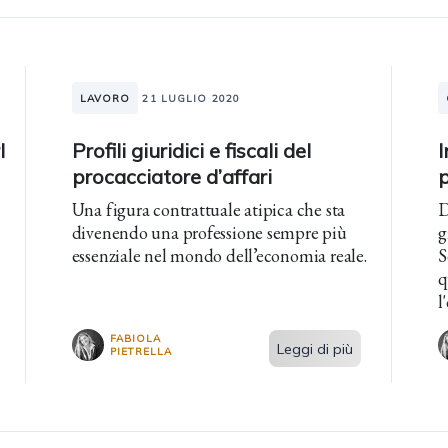
LAVORO
21 LUGLIO 2020
l
Profili giuridici e fiscali del
I
procacciatore d’affari
Una figura contrattuale atipica che sta
D
divenendo una professione sempre più
g
essenziale nel mondo dell’economia reale.
S
q
l'op
è
FABIOLA
t
Leggi di più
PIETRELLA