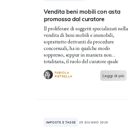
Vendita beni mobili con asta
promossa dal curatore
Il proliferare di soggetti specializzati nella
vendita di beni mobili e immobili,
soprattutto derivanti da procedure
concorsuali, ha in qualche modo
soppresso, seppur in maniera non
totalitaria, il ruolo del curatore quale
advisor delle aste e delle vendite
FABIOLA
giudiziarie. In ragione dei suoi poteri,...
Leggi di più
PIETRELLA
IMPOSTE E TASSE
25 GIUGNO 2019