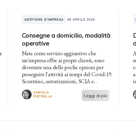
GESTIONE D'IMPRESA
28 APRILE 2020
Consegne a domicilio, modalità
D
operative
d
e
Nate come servizio aggiuntivo che
A
un'impresa offre ai propri clienti, sono
m
diventate una delle poche opzioni per
c
proseguire l'attività ai tempi del Covid-19.
a
Scontrino, autorizzazioni, SCIA e
i
principali aspetti fiscali.
r
FABIOLA
Leggi di più
PIETRELLA