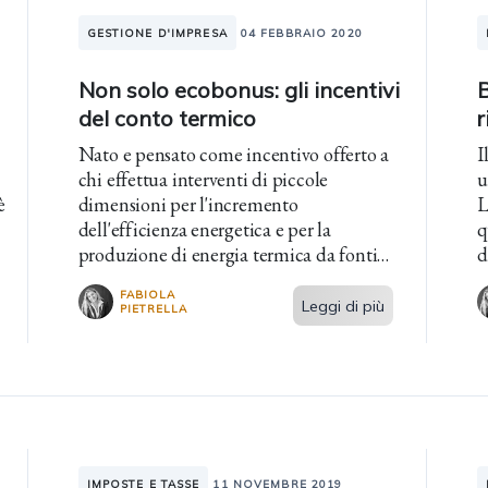
GESTIONE D'IMPRESA
04 FEBBRAIO 2020
Non solo ecobonus: gli incentivi
B
del conto termico
r
Nato e pensato come incentivo offerto a
I
chi effettua interventi di piccole
u
è
dimensioni per l'incremento
L
dell'efficienza energetica e per la
q
produzione di energia termica da fonti
d
rinnovabili.
FABIOLA
Leggi di più
PIETRELLA
IMPOSTE E TASSE
11 NOVEMBRE 2019