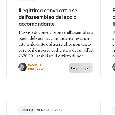
Illegittima convocazione
E
dell'assemblea del socio
accomandante
f
L'avviso di convocazione dell'assemblea a
P
opera del socio accomandante resta un
a
atto irrilevante e altresì nullo, non tanto
g
perché il disposto codicistico di cui all'art.
r
2320 C.C. stabilisce il divieto di non
c
ingerenza dei soci a cui non è affidata...
d
FABIOLA
d
Leggi di più
PIETRELLA
DIRITTO
28 MAGGIO 2019