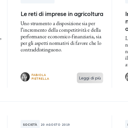
Le reti di imprese in agricoltura
I
n
Uno strumento a disposizione sia per
l’incremento della competitività e della
performance economico-finanziaria, sia
,
L
per gli aspetti normativi di favore che lo
n
contraddistinguono.
n
i
a
n
FABIOLA
Leggi di più
PIETRELLA
SOCIETÀ
20 AGOSTO 2019