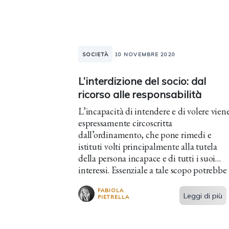
SOCIETÀ
10 NOVEMBRE 2020
L’interdizione del socio: dal
ricorso alle responsabilità
L’incapacità di intendere e di volere vien
espressamente circoscritta
dall’ordinamento, che pone rimedi e
istituti volti principalmente alla tutela
della persona incapace e di tutti i suoi
interessi. Essenziale a tale scopo potrebbe
essere anche l’istituto
FABIOLA
dell’amministrazione di...
Leggi di più
PIETRELLA