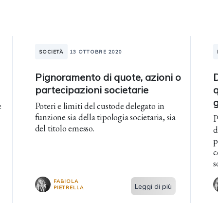
SOCIETÀ
13 OTTOBRE 2020
Pignoramento di quote, azioni o
partecipazioni societarie
e
Poteri e limiti del custode delegato in
funzione sia della tipologia societaria, sia
P
del titolo emesso.
d
p
c
s
a
FABIOLA
Leggi di più
PIETRELLA