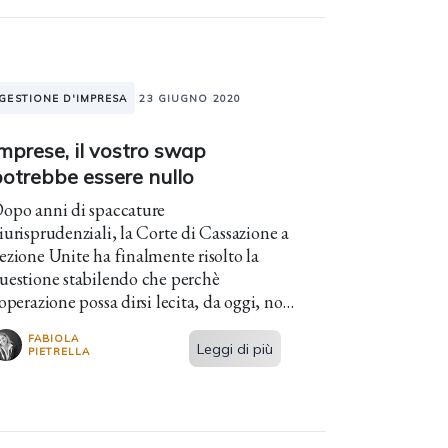
GESTIONE D'IMPRESA
23 GIUGNO 2020
mprese, il vostro swap
potrebbe essere nullo
opo anni di spaccature
iurisprudenziali, la Corte di Cassazione a
ezione Unite ha finalmente risolto la
uestione stabilendo che perchè
erazione possa dirsi lecita, da oggi, non
 sufficiente la sola indicazione del Mark
FABIOLA
o Market.
Leggi di più
PIETRELLA